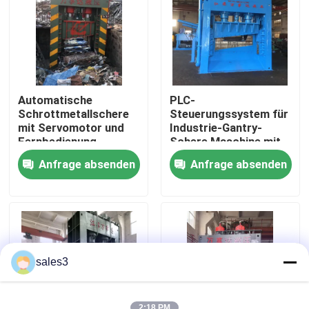
Werksbesichtigung
Qualitätskontrolle
Automatische
PLC-
Schrottmetallschere
Steuerungssystem für
Kontakt mit uns
mit Servomotor und
Industrie-Gantry-
Fernbedienung
Schere Maschine mit
8000 mm Ladekiste
Anfrage absenden
Anfrage absenden
für Schrottwerften
Neuigkeiten
Rechtssachen
Bitte um ein Angebot
sales3
Industrielle Ballenpreßmaschine
2:18 PM