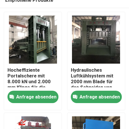
Hocheffiziente
Hydraulisches
Portalschere mit
Luftkühlsystem mit
8.000 kN und 2.000
2000 mm Blade für
mm Klinge für die
das Schneiden von
Zu Hause
Verarbeitung
Schwerschrott
Anfrage absenden
Anfrage absenden
schwerer Schrotte
Produkte
Über uns