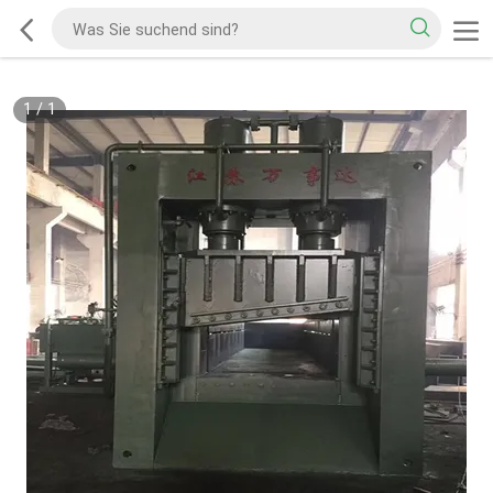
1
/
1