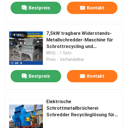
Bestpreis
Kontakt
7,5kW tragbare Widerstands-
Metallschredder-Maschine für
Schrottrecycling und
Volumenreduzierung
MOQ：1 Satz
Preis：Verhandelbar
Bestpreis
Kontakt
Elektrische
Schrottmetallbrücherei
Schredder Recyclinglösung für
die elektrische Stromschredding