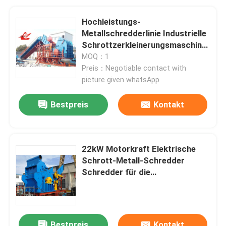
Hochleistungs-
Metallschredderlinie Industrielle
Schrottzerkleinerungsmaschine
für automatisiertes
MOQ：1
Schrottrecycling
Preis：Negotiable contact with
picture given whatsApp
Bestpreis
Kontakt
22kW Motorkraft Elektrische
Schrott-Metall-Schredder
Schredder für die
Abfallentsorgung
Bestpreis
Kontakt