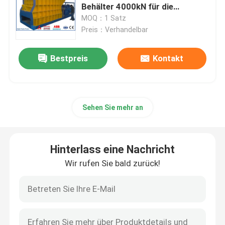
Behälter 4000kN für die
Handhabung von Großschrott
MOQ：1 Satz
Vertikale Ballenpreßmaschine
Preis：Verhandelbar
Horizontale Ballenpreßmaschine
Bestpreis
Kontakt
Scherballenpresse
Sehen Sie mehr an
Hydraulische Metallballenpreßmaschine
Hinterlass eine Nachricht
Ballenpresse für Altmetall
Wir rufen Sie bald zurück!
Brikettierpresse aus Metall
Schrott-scherende Maschine