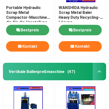
Portable Hydraulic
WANSHIDA Hydraulic
Scrap Metal
Scrap Metal Baler
Compactor-Maschine,
Heavy Duty Recycling-
die für die Herstellung
Lösung
von Metallschrott
Bestpreis
Bestpreis
verwendet wird
Kontakt
Kontakt
Vertikale Ballenpreßmaschine
(47)