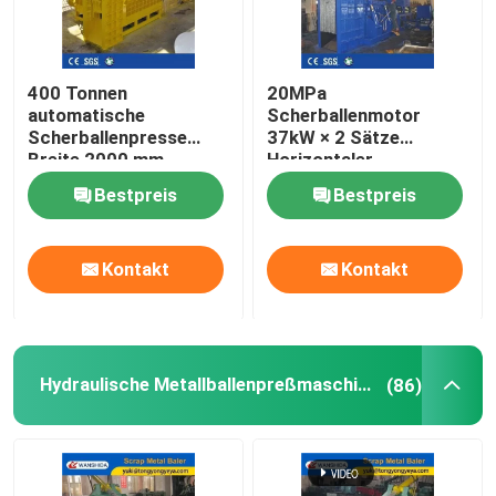
400 Tonnen
20MPa
automatische
Scherballenmotor
Scherballenpresse
37kW × 2 Sätze
Breite 2000 mm
Horizontaler
Hydraulische
Metallschrott-
Bestpreis
Bestpreis
Ballenpresse
Ballenpresse für
Schwerlast-
Schrottrecycling
Kontakt
Kontakt
Hydraulische Metallballenpreßmaschine
(86)