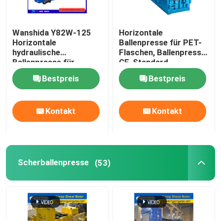
Wanshida Y82W-125
Horizontale
Horizontale
Ballenpresse für PET-
hydraulische
Flaschen, Ballenpresse
Ballenpresse für
CE-Standard
Altpapier, Kunststoffe
Bestpreis
Bestpreis
& PET-Flaschen
Kontakt
Kontakt
Scherballenpresse
(53)