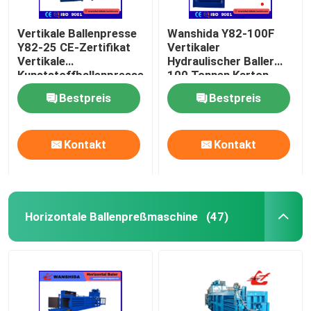
Vertikale Ballenpresse
Wanshida Y82-100F
Y82-25 CE-Zertifikat
Vertikaler
Vertikale
Hydraulischer Baller
Kunststoffballenpresse
100 Tonnen Karton-
und
Bestpreis
Bestpreis
Kunststoffabfallverdichte
Kontakt
Kontakt
Horizontale Ballenpreßmaschine
(47)