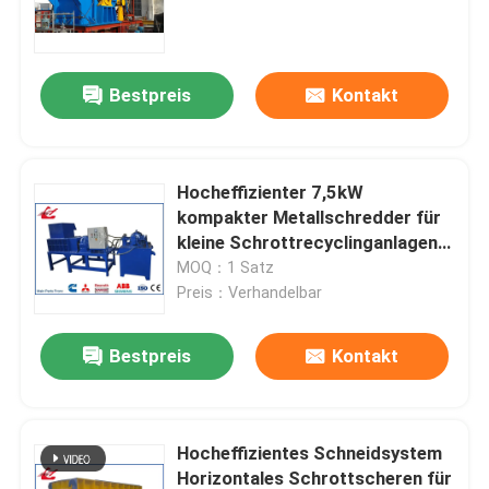
Werksbesichtigung
Bestpreis
Kontakt
Qualitätskontrolle
Hocheffizienter 7,5kW
Kontakt mit uns
kompakter Metallschredder für
kleine Schrottrecyclinganlagen
mit einfacher Struktur
MOQ：1 Satz
Neuigkeiten
Preis：Verhandelbar
Rechtssachen
Bestpreis
Kontakt
Bitte um ein Angebot
Hocheffizientes Schneidsystem
Industrielle Ballenpreßmaschine
Horizontales Schrottscheren für