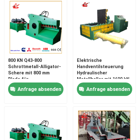
Vertikale Ballenpreßmaschine
Horizontale Ballenpreßmaschine
Scherballenpresse
800 KN Q43-800
Elektrische
Schrottmetall-Alligator-
Handventilsteuerung
Schere mit 800 mm
Hydraulischer
Hydraulische Metallballenpreßmaschine
Blade für
Metallballer mit 1600 kN
Aufbewahrung, Runde
Kraft 25MPa für das
Anfrage absenden
Anfrage absenden
Stange und
Schrottrecycling
Ballenpresse für Altmetall
Metallabschnitte
Brikettierpresse aus Metall
Schrott-scherende Maschine