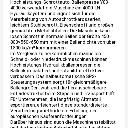
Hochleistungs-Schrottauto-Ballenpresse Y83-
4000 verwendet die Maschine ein 4000-kN-
Hydrauliksystem und eignet sich für die
Verarbeitung von Autoschrottkarosserien,
leichtem Stahlschrott, Eisenschrott und großen
gemischten Metallabfällen. Die Maschine kann
losen Schrott in normale Ballen der Größe 450–
800×550×650 mm mit einer Ballendichte von über
1800 kg/m³ komprimieren.
Im Vergleich zu herkömmlichen manuellen
Schneid- oder Niederdruckmaschinen können
Hochleistungs-Hydraulikballenpressen die
Ballenkompaktheit und -stabilität effektiver
verbessern. Das halbautomatische SPS-
Steuerungssystem sorgt für gleichmäßigere
Ballengrößen, während die herausschiebbare
Entladestruktur beim Stapeln und Transport hilft.
Für Unternehmen, die langfristig Altmetall
exportieren, erleichtert diese standardisierte
Verarbeitungsmethode die Erfüllung der
europäischen Käuferanforderungen.
Darüber hinaus sind auch die Maschinenstabilität
und die langfristige Betriebsfähigkeit wichtige