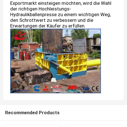
Exportmarkt einsteigen möchten, wird die Wahl
der richtigen Hochleistungs-
Hydraulikballenpresse zu einem wichtigen Weg,
Werksbesichtigung
den Schrottwert zu verbessern und die
Erwartungen der Käufer zu erfüllen.
Qualitätskontrolle
Kontakt mit uns
Neuigkeiten
Rechtssachen
Bitte um ein Angebot
Recommended Products
Industrielle Ballenpreßmaschine