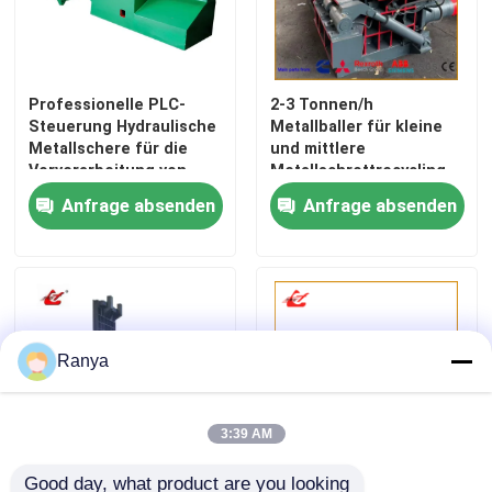
Altmetall-Schere
Professionelle PLC-
2-3 Tonnen/h
Bockschere
Steuerung Hydraulische
Metallballer für kleine
Metallschere für die
und mittlere
Vorverarbeitung von
Metallschrottrecycling
Altmetallzerkleinerungsmaschine
Stahlschrott und
mit ausgewogener
Anfrage absenden
Anfrage absenden
Kostensenkung
Leistung
Ranya
3:39 AM
Good day, what product are you looking 
Kompakte Stahlschrott-
Industrielle