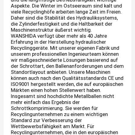
Aspekte. Die Winter im Ostseeraum sind kalt und
viele Recyclinghöfe arbeiten lange Zeit im Freien.
Daher sind die Stabilität des Hydrauliksystems,
die Zylinderfestigkeit und die Haltbarkeit der
Maschinenstruktur äußerst wichtig.
WANSHIDA verfügt über mehr als 40 Jahre
Erfahrung in der Herstellung hydraulischer
Recyclinggeräte. Mit unserer eigenen Fabrik und
unserem professionellen Ingenieurteam können
wir maßgeschneiderte Lösungen basierend auf
der Schrottart, den Ballenanforderungen und dem
Standortlayout anbieten. Unsere Maschinen
können auch nach den Qualitätsstandards CE und
ISO9001 hergestellt werden, die auf europäischen
Märkten einen hohen Stellenwert haben.
Zu Hause
Insgesamt sind hochdichte Metallballen nicht
mehr einfach das Ergebnis der
Schrottkomprimierung. Sie werden für
Produkte
Recyclingunternehmen zu einem wichtigen
Standard zur Verbesserung der
Wettbewerbsfähigkeit am Markt. Für
Recyclingunternehmen, die in den europäischen
Über uns