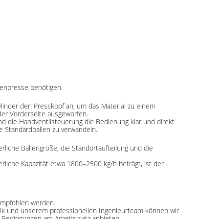
llenpresse benötigen.
ylinder den Presskopf an, um das Material zu einem
der Vorderseite ausgeworfen.
nd die Handventilsteuerung die Bedienung klar und direkt
e Standardballen zu verwandeln.
erliche Ballengröße, die Standortaufteilung und die
erliche Kapazität etwa 1800–2500 kg/h beträgt, ist der
 empfohlen werden.
rik und unserem professionellen Ingenieurteam können wir
 Bedingungen am Arbeitsplatz anbieten.