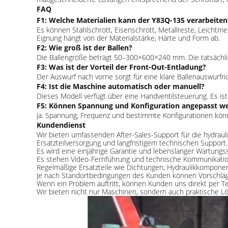
FAQ
F1: Welche Materialien kann der Y83Q-135 verarbeiten
Es können Stahlschrott, Eisenschrott, Metallreste, Leichtme
Eignung hängt von der Materialstärke, Härte und Form ab.
F2: Wie groß ist der Ballen?
Die Ballengröße beträgt 50–300×600×240 mm. Die tatsächlic
F3: Was ist der Vorteil der Front-Out-Entladung?
Der Auswurf nach vorne sorgt für eine klare Ballenauswurfr
F4: Ist die Maschine automatisch oder manuell?
Dieses Modell verfügt über eine Handventilsteuerung. Es ist 
F5: Können Spannung und Konfiguration angepasst w
Ja. Spannung, Frequenz und bestimmte Konfigurationen kö
Kundendienst
Wir bieten umfassenden After-Sales-Support für die hydraul
Ersatzteilversorgung und langfristigem technischen Support.
Es wird eine einjährige Garantie und lebenslanger Wartungs
Es stehen Video-Fernführung und technische Kommunikatio
Regelmäßige Ersatzteile wie Dichtungen, Hydraulikkomponen
Je nach Standortbedingungen des Kunden können Vorschläge
Wenn ein Problem auftritt, können Kunden uns direkt per T
Wir bieten nicht nur Maschinen, sondern auch praktische L