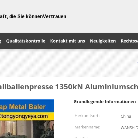
aft, die Sie können
Vertrauen
g
Qualitätskontrolle
Kontakt mit uns
Neuigkeiten
Rechtss
llballenpresse 1350kN Aluminiumsch
Grundlegende Informationen
Herkunftsort:
China
Markenname:
WANSHI