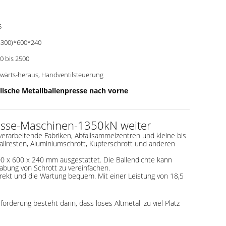
5
-300)*600*240
0 bis 2500
wärts-heraus, Handventilsteuerung
ische Metallballenpresse nach vorne
resse-Maschinen-1350kN weiter
lverarbeitende Fabriken, Abfallsammelzentren und kleine bis
tallresten, Aluminiumschrott, Kupferschrott und anderen
0 x 600 x 240 mm ausgestattet. Die Ballendichte kann
abung von Schrott zu vereinfachen.
irekt und die Wartung bequem. Mit einer Leistung von 18,5
derung besteht darin, dass loses Altmetall zu viel Platz