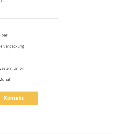
001
lbar
e Verpackung
 Western Union
/Monat
Kontakt