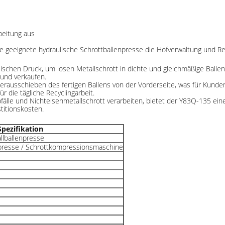
beitung aus
ne geeignete hydraulische Schrottballenpresse die Hofverwaltung und Rec
ischen Druck, um losen Metallschrott in dichte und gleichmäßige Balle
 und verkaufen.
erausschieben des fertigen Ballens von der Vorderseite, was für Kunde
r die tägliche Recyclingarbeit.
bfälle und Nichteisenmetallschrott verarbeiten, bietet der Y83Q-135 ein
titionskosten.
Spezifikation
lballenpresse
npresse / Schrottkompressionsmaschine