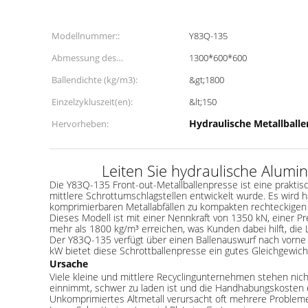
Modellnummer::
Y83Q-135
Abmessung des
1300*600*600
Kompressenraums (L*B*H)
Ballendichte (kg/m3):
&gt;1800
(mm):
Einzelzykluszeit(en):
&lt;150
Hydraulische Metallball
Hervorheben:
Leiten Sie hydraulische Alum
Die Y83Q-135 Front-out-Metallballenpresse ist eine praktisc
mittlere Schrottumschlagstellen entwickelt wurde. Es wird 
komprimierbaren Metallabfällen zu kompakten rechteckigen
Dieses Modell ist mit einer Nennkraft von 1350 kN, einer
mehr als 1800 kg/m³ erreichen, was Kunden dabei hilft, die
Der Y83Q-135 verfügt über einen Ballenauswurf nach vorne 
kW bietet diese Schrottballenpresse ein gutes Gleichgewic
Ursache
Viele kleine und mittlere Recyclingunternehmen stehen nich
einnimmt, schwer zu laden ist und die Handhabungskosten 
Unkomprimiertes Altmetall verursacht oft mehrere Problem