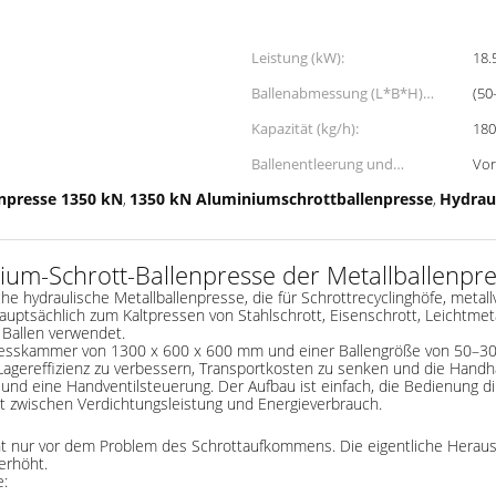
Leistung (kW):
18.
Ballenabmessung (L*B*H)
(50
(mm):
Kapazität (kg/h):
180
Ballenentleerung und
Vor
Bedienung:
enpresse 1350 kN
1350 kN Aluminiumschrottballenpresse
Hydraul
,
,
inium-Schrott-Ballenpresse der Metallballenp
he hydraulische Metallballenpresse, die für Schrottrecyclinghöfe, metal
hauptsächlich zum Kaltpressen von Stahlschrott, Eisenschrott, Leichtme
 Ballen verwendet.
 Presskammer von 1300 x 600 x 600 mm und einer Ballengröße von 50–30
 Lagereffizienz zu verbessern, Transportkosten zu senken und die Handh
und eine Handventilsteuerung. Der Aufbau ist einfach, die Bedienung d
ht zwischen Verdichtungsleistung und Energieverbrauch.
t nur vor dem Problem des Schrottaufkommens. Die eigentliche Herausfor
erhöht.
e: