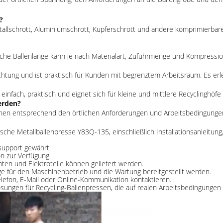
?
tallschrott, Aluminiumschrott, Kupferschrott und andere komprimierbare
he Ballenlänge kann je nach Materialart, Zufuhrmenge und Kompression
ichtung und ist praktisch für Kunden mit begrenztem Arbeitsraum. Es er
einfach, praktisch und eignet sich für kleine und mittlere Recyclinghöf
erden?
nnen entsprechend den örtlichen Anforderungen und Arbeitsbedingung
ische Metallballenpresse Y83Q-135, einschließlich Installationsanleitun
support gewährt.
n zur Verfügung.
ten und Elektroteile können geliefert werden.
 für den Maschinenbetrieb und die Wartung bereitgestellt werden.
elefon, E-Mail oder Online-Kommunikation kontaktieren.
ösungen für Recycling-Ballenpressen, die auf realen Arbeitsbedingungen