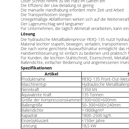
Loser Schrott nimmt zu viel Platz im Garten ein
Die Effizienz der Lkw-Beladung ist gering
Die manuelle Handhabung erfordert mehr Zeit und Arbeit
Die Transportkosten steigen
Unregelmäßige Abfallformen wirken sich auf die Weiterverar
Der Lagerumschlag wird langsamer
Für Unternehmen, die täglich Altmetall verarbeiten, kann ei
Lösung
Die hydraulische Metallballenpresse Y83Q-135 nutzt hydraul
Material leichter stapeln, bewegen, verladen, transportieren
Die nach vorne gerichtete Auswurfstruktur ermöglicht das H
Handventilsteuerung ist einfach zu bedienen und praktisch fü
Für Kunden, die leichten Stahlschrott, Eisenschrott, Metalla
Ballendichte, einfacher Bedienung und angemessenen Inves
Spezifikationen
Artikel
Produktname
Y83Q-135 Front-Out-Metal
Maschinentyp
Hydraulische Metallballe
Nennkraft
1350 kN
Äquivalente Kraft
135 Tonnen
Größe der Kompressionskammer
1300×600×600mm
Ballengröße
50–300×600×240mm
Ballendichte
>1800kg/m³
Kapazität
1800–2500 kg/h
Einzelzykluszeit
<150er Jahre
Leistung
18,5 kW