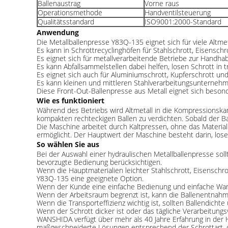
Ballenaustrag
Vorne raus
Operationsmethode
Handventilsteuerung
Qualitätsstandard
ISO9001:2000-Standard
Anwendung
Die Metallballenpresse Y83Q-135 eignet sich für viele Alt
Es kann in Schrottrecyclinghöfen für Stahlschrott, Eisensch
Es eignet sich für metallverarbeitende Betriebe zur Handha
Es kann Abfallsammelstellen dabei helfen, losen Schrott in 
Es eignet sich auch für Aluminiumschrott, Kupferschrott un
Es kann kleinen und mittleren Stahlverarbeitungsunternehme
Diese Front-Out-Ballenpresse aus Metall eignet sich besond
Wie es funktioniert
Während des Betriebs wird Altmetall in die Kompressionska
kompakten rechteckigen Ballen zu verdichten. Sobald der B
Die Maschine arbeitet durch Kaltpressen, ohne das Material
ermöglicht. Der Hauptwert der Maschine besteht darin, lose
So wählen Sie aus
Bei der Auswahl einer hydraulischen Metallballenpresse sollt
bevorzugte Bedienung berücksichtigen.
Wenn die Hauptmaterialien leichter Stahlschrott, Eisenschro
Y83Q-135 eine geeignete Option.
Wenn der Kunde eine einfache Bedienung und einfache Wartu
Wenn der Arbeitsraum begrenzt ist, kann die Ballenentnahm
Wenn die Transporteffizienz wichtig ist, sollten Ballendicht
Wenn der Schrott dicker ist oder das tägliche Verarbeitung
WANSHIDA verfügt über mehr als 40 Jahre Erfahrung in der 
maßgeschneiderte Lösungen entsprechend der Schrottart, d