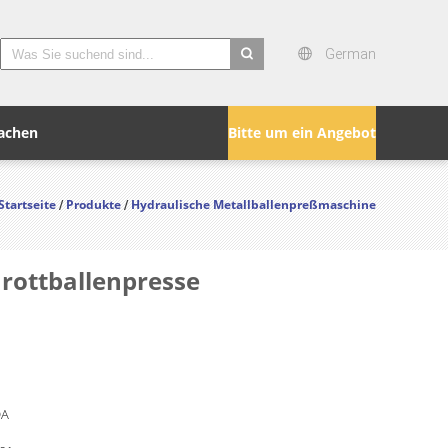
German
search
achen
Bitte um ein Angebot
Startseite
Produkte
Hydraulische Metallballenpreßmaschine
/
/
rottballenpresse
DA