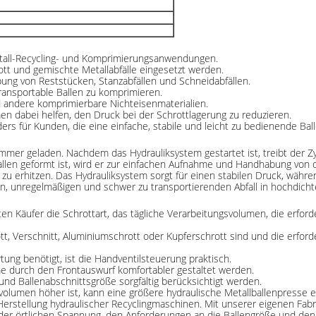
metall-Recycling- und Komprimierungsanwendungen.
rott und gemischte Metallabfälle eingesetzt werden.
bung von Reststücken, Stanzabfällen und Schneidabfällen.
transportable Ballen zu komprimieren.
d andere komprimierbare Nichteisenmaterialien.
n dabei helfen, den Druck bei der Schrottlagerung zu reduzieren.
ers für Kunden, die eine einfache, stabile und leicht zu bedienende Ba
mmer geladen. Nachdem das Hydrauliksystem gestartet ist, treibt der Z
allen geformt ist, wird er zur einfachen Aufnahme und Handhabung von 
 zu erhitzen. Das Hydrauliksystem sorgt für einen stabilen Druck, währe
n, unregelmäßigen und schwer zu transportierenden Abfall in hochdicht
en Käufer die Schrottart, das tägliche Verarbeitungsvolumen, die erford
tt, Verschnitt, Aluminiumschrott oder Kupferschrott sind und die erford
ng benötigt, ist die Handventilsteuerung praktisch.
e durch den Frontauswurf komfortabler gestaltet werden.
e und Ballenabschnittsgröße sorgfältig berücksichtigt werden.
svolumen höher ist, kann eine größere hydraulische Metallballenpresse
Herstellung hydraulischer Recyclingmaschinen. Mit unserer eigenen Fab
er örtlichen Spannung, den Anforderungen an die Ballengröße und den