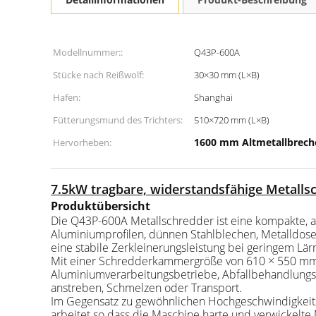
Modellnummer::
Q43P-600A
Stücke nach Reißwolf:
30×30 mm (L×B)
Hafen:
Shanghai
Fütterungsmund des Trichters:
510×720 mm (L×B)
1600 mm Altmetallbrech
Hervorheben:
7.5kW tragbare, widerstandsfähige Metalls
Produktübersicht
Die Q43P-600A Metallschredder ist eine kompakte, abe
Aluminiumprofilen, dünnen Stahlblechen, Metalldose
eine stabile Zerkleinerungsleistung bei geringem Lä
Mit einer Schredderkammergröße von 610 × 550 mm u
Aluminiumverarbeitungsbetriebe, Abfallbehandlungsze
anstreben, Schmelzen oder Transport.
Im Gegensatz zu gewöhnlichen Hochgeschwindigkeits
arbeitet.so dass die Maschine harte und verwickelte