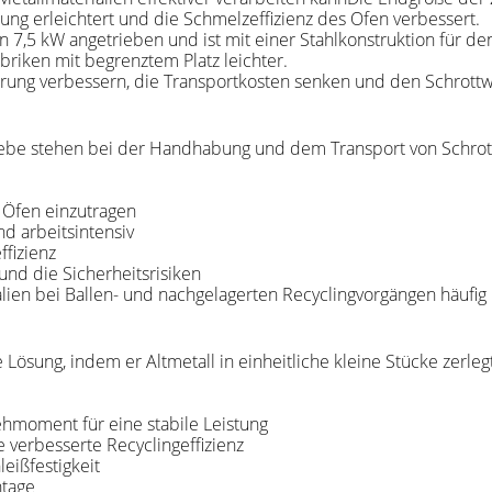
ung erleichtert und die Schmelzeffizienz des Ofen verbessert.
7,5 kW angetrieben und ist mit einer Stahlkonstruktion für den 
briken mit begrenztem Platz leichter.
gerung verbessern, die Transportkosten senken und den Schrot
riebe stehen bei der Handhabung und dem Transport von Schrot
e Öfen einzutragen
d arbeitsintensiv
ffizienz
nd die Sicherheitsrisiken
ialien bei Ballen- und nachgelagerten Recyclingvorgängen häu
ösung, indem er Altmetall in einheitliche kleine Stücke zerlegt
hmoment für eine stabile Leistung
 verbesserte Recyclingeffizienz
eißfestigkeit
ntage