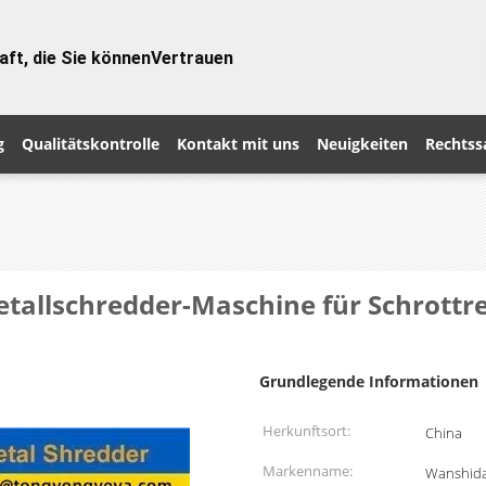
aft, die Sie können
Vertrauen
g
Qualitätskontrolle
Kontakt mit uns
Neuigkeiten
Rechtss
tallschredder-Maschine für Schrottre
Grundlegende Informationen
Herkunftsort:
China
Markenname:
Wanshid