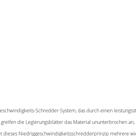
schwindigkeits-Schredder-System, das durch einen leistungss
reifen die Legierungsblätter das Material ununterbrochen an, 
t dieses Niedriggeschwindigkeitsschredderprinzip mehrere wich