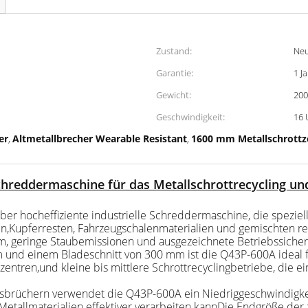
Zustand:
Ne
Garantie:
1 J
Gewicht:
200
Geschwindigkeit:
16 
er
Altmetallbrecher Wearable Resistant
1600 mm Metallschrottz
,
,
chreddermaschine für das Metallschrottrecycling u
r hocheffiziente industrielle Schreddermaschine, die speziell 
n,Kupferresten, Fahrzeugschalenmaterialien und gemischten rec
rm, geringe Staubemissionen und ausgezeichnete Betriebssicher
nd einem Bladeschnitt von 300 mm ist die Q43P-600A ideal fü
ntren,und kleine bis mittlere Schrottrecyclingbetriebe, die e
brüchern verwendet die Q43P-600A ein Niedriggeschwindigkei
 Metallmaterialien effektiver verarbeiten kannDie Endgröße de