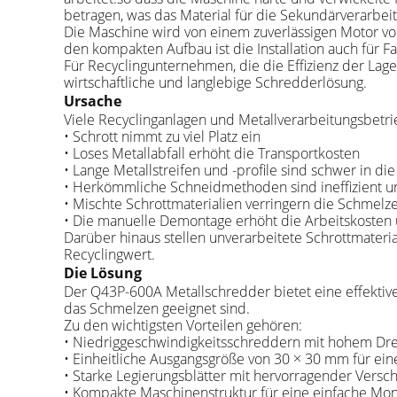
betragen, was das Material für die Sekundärverarbeit
Die Maschine wird von einem zuverlässigen Motor von 
den kompakten Aufbau ist die Installation auch für Fa
Für Recyclingunternehmen, die die Effizienz der La
wirtschaftliche und langlebige Schredderlösung.
Ursache
Viele Recyclinganlagen und Metallverarbeitungsbet
• Schrott nimmt zu viel Platz ein
• Loses Metallabfall erhöht die Transportkosten
• Lange Metallstreifen und -profile sind schwer in di
• Herkömmliche Schneidmethoden sind ineffizient un
• Mischte Schrottmaterialien verringern die Schmelze
• Die manuelle Demontage erhöht die Arbeitskosten u
Darüber hinaus stellen unverarbeitete Schrottmater
Recyclingwert.
Die Lösung
Der Q43P-600A Metallschredder bietet eine effektive L
das Schmelzen geeignet sind.
Zu den wichtigsten Vorteilen gehören:
• Niedriggeschwindigkeitsschreddern mit hohem Dre
• Einheitliche Ausgangsgröße von 30 × 30 mm für eine
• Starke Legierungsblätter mit hervorragender Verschl
• Kompakte Maschinenstruktur für eine einfache Mo