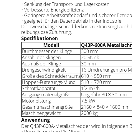
• Senkung der Transport- und Lagerkosten
• Verbesserte Energieeffizienz
• Geringere Arbeitskräftebedarf und sicherer Betrie
• geeignet für den Dauerbetrieb in der Industrie
Die zweischaltige Schredderkonstruktion sorgt auch 
reibungslose Zuführung.
Spezifikationen
Modell
Q43P-600A Metallsch
Durchmesser der Klinge
300 mm
Anzahl der Klingen
20 Stück
Ausmaß der Klinge
30 mm
Drehgeschwindigkeit
16 Umdrehungen pro M
Größe des Schredderraums
610 × 550 mm
Hopper-Fütterungs-Mund
510 × 720 mm
Schrottkapazität
1 ̊2 m3/h
Ausgangsmaterialgröße
Ungefähr 30 × 30 mm
Motorleistung
7.5 kW
Gesamtmaschinengröße
2160 × 840 × 1600 mm
Maschinengewicht
2000 kg
Anwendung
Der Q43P-600A-Metallschredder wird in folgenden B
• Recyclingzentren für Altmetall