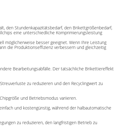
alt, den Stundenkapazitätsbedarf, den Brikettgrößenbedarf,
llchips eine unterschiedliche Komprimierungsleistung
dell möglicherweise besser geeignet. Wenn Ihre Leistung
kann die Produktionseffizienz verbessern und gleichzeitig
ere Bearbeitungsabfälle. Der tatsächliche Brikettiereffekt
, Streuverluste zu reduzieren und den Recyclingwert zu
, Chipgröße und Betriebsmodus variieren.
 einfach und kostengünstig, während der halbautomatische
egungen zu reduzieren, den langfristigen Betrieb zu