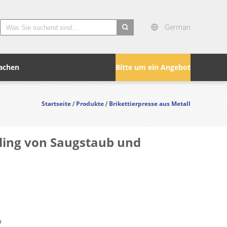
German
search
achen
Bitte um ein Angebot
Startseite
Produkte
Brikettierpresse aus Metall
/
/
cling von Saugstaub und
a