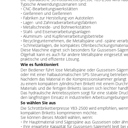
Typische Anwendungsszenarien sind:
• CNC-Bearbeitungswerkstätten
• Gießereien und Gießereien
• Fabriken zur Herstellung von Autoteilen
• Lager- und Zahnradverarbeitungsfabriken
• Metallschneide- und Bohrwerkstätten
• Stahl- und Eisenverarbeitungsanlagen
• Aluminium- und Kupferverarbeitungsbetriebe
• Recyclingunternehmen, die Metallspäne und -späne verarb
• Schmelzanlagen, die kompaktes Ofenbeschickungsmateria
Diese Maschine eignet sich besonders für Gusseisen-Sägemeh
Ölgehalt kann es auch für andere Metallspäne eingesetzt w
praktische und effiziente Lösung.
Wie es funktioniert
Der Bediener führt lose Metallspäne oder Gusseisen-Sägeme
oder mit einer halbautomatischen SPS-Steuerung betrieben
Nachdem das Material in die Kompressionskammer gelangt is
zu einem kompakten zylindrischen Brikett mit einem Durc
Materials und die fertigen Briketts lassen sich leichter han
Das hydraulische Antriebssystem sorgt für eine stabile Druc
den langfristigen Einsatz in industriellen Arbeitsumgebungen
So wählen Sie aus
Die Schrottbrikettierpresse Y83-2500 wird empfohlen, wenn
kompakten Briketts komprimieren möchte.
Sie können dieses Modell wählen, wenn:
• Ihr Hauptmaterial sind Sägespäne aus Gusseisen oder ähn
• Ihre erwartete Kapazität für Gusseisen-Sägemehl liegt bei