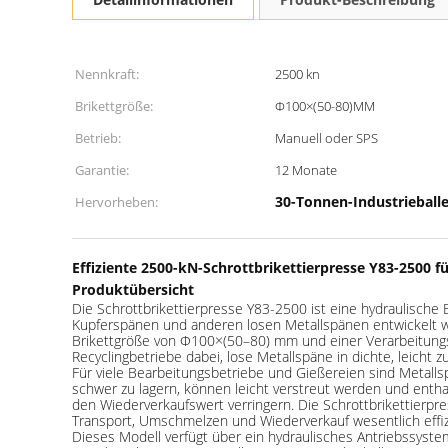
Nennkraft:
2500 kn
Brikettgröße:
Φ100×(50-80)MM
Betrieb:
Manuell oder SPS
Garantie:
12 Monate
30-Tonnen-Industrieball
Hervorheben:
Effiziente 2500-kN-Schrottbrikettierpresse Y83-2500 
Produktübersicht
Die Schrottbrikettierpresse Y83-2500 ist eine hydraulische
Kupferspänen und anderen losen Metallspänen entwickelt wur
Brikettgröße von Φ100×(50–80) mm und einer Verarbeitungs
Recyclingbetriebe dabei, lose Metallspäne in dichte, leicht
Für viele Bearbeitungsbetriebe und Gießereien sind Metalls
schwer zu lagern, können leicht verstreut werden und ent
den Wiederverkaufswert verringern. Die Schrottbrikettierpr
Transport, Umschmelzen und Wiederverkauf wesentlich effiz
Dieses Modell verfügt über ein hydraulisches Antriebssystem