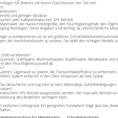
enötigen Sie Briketts mit einem Durchmesser von 100 mm
en
verbessern
etrieb und geringer Vibration
nuellen oder halbautomatischen SPS-Betrieb
Materialart, die Hackschnitzelgröße, den Feuchtigkeitsgehalt, den Ölgeh
ung bestätigen. Diese Angaben sind wichtig, da unterschiedliche Meta
riger zu komprimieren ist, ist ein größeres Schrottbrikettierpressenmo
ragen, die Investitionskosten zu senken. Die Wahl des richtigen Modells 
3-2500 verarbeiten?
sseisen, Stahlspäne, Aluminiumspäne, Kupferspäne, Metallspäne und and
 und dem Feuchtigkeitszustand ab.
en?
duzieren, Lagerraum zu sparen, die Transportladeeffizienz zu verbessern
iketts zudem einfacher in den Ofen einspeisen als lose Späne.
 Die tatsächliche Leistung kann je nach Materialtyp, Zufuhrbedingungen
nutzen?
omatischem SPS-Betrieb ausgestattet werden. Der manuelle Betrieb ist
belastung des Bedieners verringern kann.
nen einfachen Untergrund. Ein geeignetes Fundament trägt dazu bei, Bew
halten.
rikettiermaschine für Metallspäne
,
Schrottmaschinen