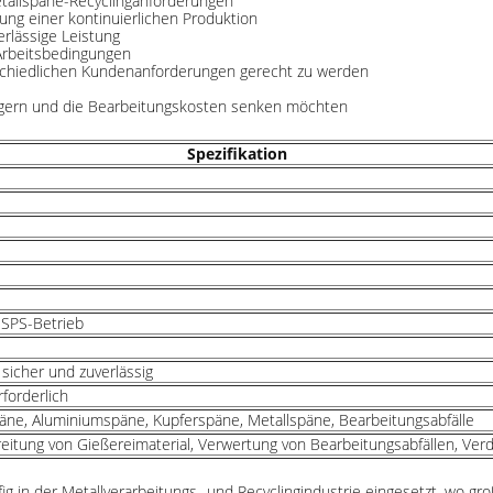
tallspäne-Recyclinganforderungen
ung einer kontinuierlichen Produktion
erlässige Leistung
 Arbeitsbedingungen
schiedlichen Kundenanforderungen gerecht zu werden
eigern und die Bearbeitungskosten senken möchten
Spezifikation
 SPS-Betrieb
 sicher und zuverlässig
forderlich
äne, Aluminiumspäne, Kupferspäne, Metallspäne, Bearbeitungsabfälle
reitung von Gießereimaterial, Verwertung von Bearbeitungsabfällen, Ve
fig in der Metallverarbeitungs- und Recyclingindustrie eingesetzt, wo 