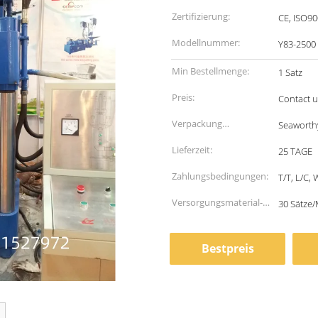
Zertifizierung:
CE, ISO9
Modellnummer:
Y83-2500
Min Bestellmenge:
1 Satz
Preis:
Contact u
Verpackung
Seaworth
Informationen:
Lieferzeit:
25 TAGE
Zahlungsbedingungen:
T/T, L/C,
Versorgungsmaterial-
30 Sätze
Fähigkeit:
Bestpreis