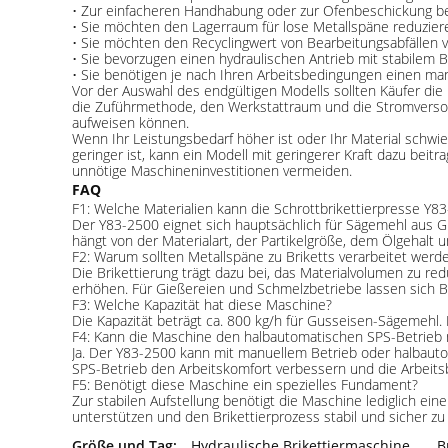
• Zur einfacheren Handhabung oder zur Ofenbeschickung b
• Sie möchten den Lagerraum für lose Metallspäne reduzier
• Sie möchten den Recyclingwert von Bearbeitungsabfällen 
• Sie bevorzugen einen hydraulischen Antrieb mit stabilem B
• Sie benötigen je nach Ihren Arbeitsbedingungen einen ma
Vor der Auswahl des endgültigen Modells sollten Käufer die 
die Zuführmethode, den Werkstattraum und die Stromversorg
aufweisen können.
Wenn Ihr Leistungsbedarf höher ist oder Ihr Material schwie
geringer ist, kann ein Modell mit geringerer Kraft dazu beit
unnötige Maschineninvestitionen vermeiden.
FAQ
F1: Welche Materialien kann die Schrottbrikettierpresse Y8
Der Y83-2500 eignet sich hauptsächlich für Sägemehl aus Gu
hängt von der Materialart, der Partikelgröße, dem Ölgehalt
F2: Warum sollten Metallspäne zu Briketts verarbeitet werd
Die Brikettierung trägt dazu bei, das Materialvolumen zu re
erhöhen. Für Gießereien und Schmelzbetriebe lassen sich Br
F3: Welche Kapazität hat diese Maschine?
Die Kapazität beträgt ca. 800 kg/h für Gusseisen-Sägemehl.
F4: Kann die Maschine den halbautomatischen SPS-Betrieb 
Ja. Der Y83-2500 kann mit manuellem Betrieb oder halbaut
SPS-Betrieb den Arbeitskomfort verbessern und die Arbeits
F5: Benötigt diese Maschine ein spezielles Fundament?
Zur stabilen Aufstellung benötigt die Maschine lediglich ei
unterstützen und den Brikettierprozess stabil und sicher zu 
Größe und Tag:
Hydraulische Brikettiermaschine
,
B