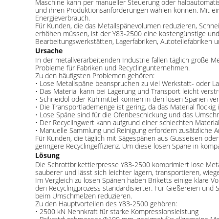
Maschine kann per manueller Steuerung oder halbautomati
und ihren Produktionsanforderungen wählen können. Mit ein
Energieverbrauch.
Für Kunden, die das Metallspänevolumen reduzieren, Schnei
erhöhen müssen, ist der Y83-2500 eine kostengünstige und z
Bearbeitungswerkstätten, Lagerfabriken, Autoteilefabrike
Ursache
In der metallverarbeitenden Industrie fallen täglich große M
Probleme für Fabriken und Recyclingunternehmen.
Zu den häufigsten Problemen gehören:
• Lose Metallspäne beanspruchen zu viel Werkstatt- oder La
• Das Material kann bei Lagerung und Transport leicht vers
• Schneidöl oder Kühlmittel können in den losen Spänen ve
• Die Transportlademenge ist gering, da das Material flockig i
• Lose Späne sind für die Ofenbeschickung und das Umsch
• Der Recyclingwert kann aufgrund einer schlechten Materia
• Manuelle Sammlung und Reinigung erfordern zusätzliche A
Für Kunden, die täglich mit Sägespänen aus Gusseisen oder
geringere Recyclingeffizienz. Um diese losen Späne in kom
Lösung
Die Schrottbrikettierpresse Y83-2500 komprimiert lose Meta
sauberer und lässt sich leichter lagern, transportieren, wi
Im Vergleich zu losen Spänen haben Briketts einige klare V
den Recyclingprozess standardisierter. Für Gießereien und
beim Umschmelzen reduzieren.
Zu den Hauptvorteilen des Y83-2500 gehören:
• 2500 kN Nennkraft für starke Kompressionsleistung