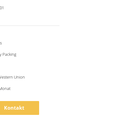
001
s
y Packing
 Western Union
/Monat
Kontakt