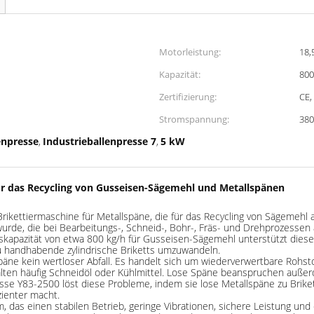
Motorleistung:
18,
Kapazität:
800
Zertifizierung:
CE,
Stromspannung:
380
enpresse
Industrieballenpresse 7
5 kW
,
,
für das Recycling von Gusseisen-Sägemehl und Metallspänen
 Brikettiermaschine für Metallspäne, die für das Recycling von Sägemeh
de, die bei Bearbeitungs-, Schneid-, Bohr-, Fräs- und Drehprozessen a
kapazität von etwa 800 kg/h für Gusseisen-Sägemehl unterstützt diese
 zu handhabende zylindrische Briketts umzuwandeln.
päne kein wertloser Abfall. Es handelt sich um wiederverwertbare Rohsto
halten häufig Schneidöl oder Kühlmittel. Lose Späne beanspruchen auß
esse Y83-2500 löst diese Probleme, indem sie lose Metallspäne zu Brik
ienter macht.
, das einen stabilen Betrieb, geringe Vibrationen, sichere Leistung und 