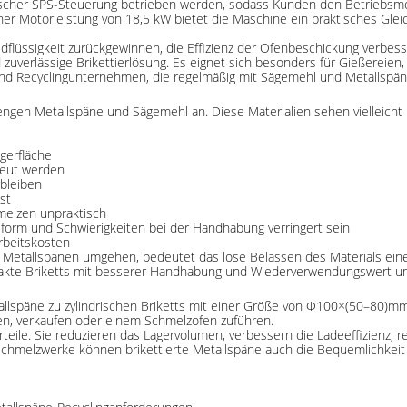
scher SPS-Steuerung betrieben werden, sodass Kunden den Betriebsmo
er Motorleistung von 18,5 kW bietet die Maschine ein praktisches Glei
dflüssigkeit zurückgewinnen, die Effizienz der Ofenbeschickung verbes
uverlässige Brikettierlösung. Es eignet sich besonders für Gießereien,
n und Recyclingunternehmen, die regelmäßig mit Sägemehl und Metallsp
engen Metallspäne und Sägemehl an. Diese Materialien sehen vielleicht kl
gerfläche
treut werden
rbleiben
st
melzen unpraktisch
lform und Schwierigkeiten bei der Handhabung verringert sein
rbeitskosten
 Metallspänen umgehen, bedeutet das lose Belassen des Materials eine
pakte Briketts mit besserer Handhabung und Wiederverwendungswert umzu
llspäne zu zylindrischen Briketts mit einer Größe von Φ100×(50–80)mm.
egen, verkaufen oder einem Schmelzofen zuführen.
orteile. Sie reduzieren das Lagervolumen, verbessern die Ladeeffizienz,
 Schmelzwerke können brikettierte Metallspäne auch die Bequemlichkei