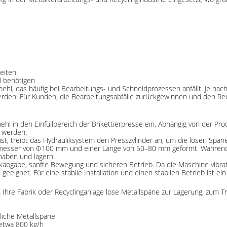
eiten
l benötigen
l, das häufig bei Bearbeitungs- und Schneidprozessen anfällt. Je nach 
erden. Für Kunden, die Bearbeitungsabfälle zurückgewinnen und den Re
hl in den Einfüllbereich der Brikettierpresse ein. Abhängig von der 
 werden.
t, treibt das Hydrauliksystem den Presszylinder an, um die losen Spän
hmesser von Φ100 mm und einer Länge von 50–80 mm geformt. Während 
dhaben und lagern.
kabgabe, sanfte Bewegung und sicheren Betrieb. Da die Maschine vibration
 geeignet. Für eine stabile Installation und einen stabilen Betrieb ist 
 Ihre Fabrik oder Recyclinganlage lose Metallspäne zur Lagerung, zum
liche Metallspäne
 etwa 800 kg/h