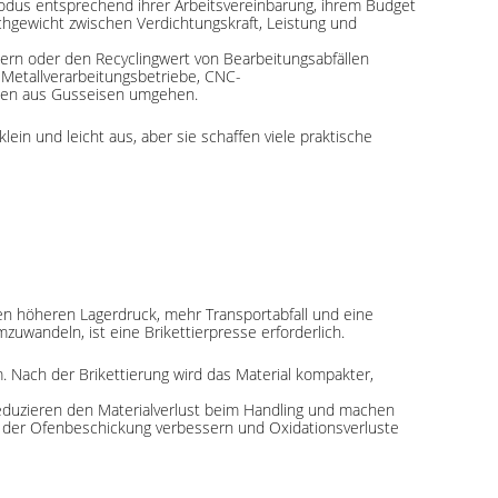
dus entsprechend ihrer Arbeitsvereinbarung, ihrem Budget
chgewicht zwischen Verdichtungskraft, Leistung und
sern oder den Recyclingwert von Bearbeitungsabfällen
 Metallverarbeitungsbetriebe, CNC-
änen aus Gusseisen umgehen.
ein und leicht aus, aber sie schaffen viele praktische
n höheren Lagerdruck, mehr Transportabfall und eine
wandeln, ist eine Brikettierpresse erforderlich.
 Nach der Brikettierung wird das Material kompakter,
 reduzieren den Materialverlust beim Handling und machen
t der Ofenbeschickung verbessern und Oxidationsverluste