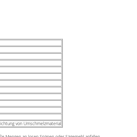
rdichtung von Umschmelzmaterial
große Mengen an losen Spänen oder Sägemehl anfallen.