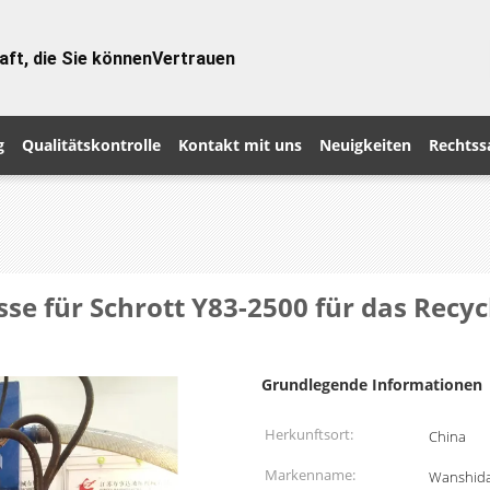
aft, die Sie können
Vertrauen
g
Qualitätskontrolle
Kontakt mit uns
Neuigkeiten
Rechtss
sse für Schrott Y83-2500 für das Recy
Grundlegende Informationen
Herkunftsort:
China
Markenname:
Wanshid