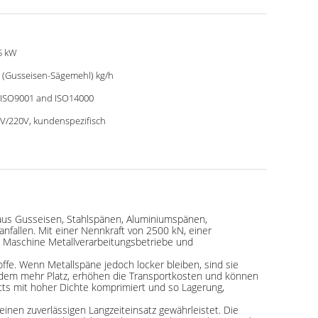
5 kW
 (Gusseisen-Sägemehl) kg/h
 ISO9001 and ISO14000
V/220V, kundenspezifisch
l aus Gusseisen, Stahlspänen, Aluminiumspänen,
nfallen. Mit einer Nennkraft von 2500 kN, einer
 Maschine Metallverarbeitungsbetriebe und
ffe. Wenn Metallspäne jedoch locker bleiben, sind sie
erdem mehr Platz, erhöhen die Transportkosten und können
etts mit hoher Dichte komprimiert und so Lagerung,
einen zuverlässigen Langzeiteinsatz gewährleistet. Die