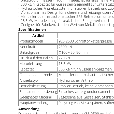
• Brikettdurchmesser Φ100 mm, geeignet für allgemeine Me
• 800 kg/h Kapazität für Gusseisen-Sägemehl zur Unterstütz
• Hydraulisches Antriebssystem für stabilen Betrieb und zuv
• Vibrationsarmes Design für sicherere und reibungslosere
• Manueller oder halbautomatischer SPS-Betrieb, um unter
• 18,5 kW Motorleistung für praktischen Energieverbrauch
• Geeignet für Fabriken, die den Wert von Metallspänen st
Spezifikationen
Artikel
Produktmodell
Y83-2500 Schrottbrikettierpresse
Nennkraft
2500 kN
Brikettgröße
Φ100×(50–80)mm
Druck auf den Ballen
220 kN
Motorleistung
18,5 kW
Kapazität
800 kg/h für Gusseisen-Sägemehl
Operationsmethode
Manueller oder halbautomatischer
Antriebstyp
Hydraulischer Antrieb
Betriebsleistung
Stabiler Betrieb, keine Vibrationen,
Fundamentanforderung
Einfaches Untergrundfundament er
Geeignetes Material
Sägespäne aus Gusseisen, Stahlsp
Hauptanwendung
Recycling von Metallspänen, Aufbe
Anwendung
Die hydraulische Schrottbrikettierpresse Y83-2500 wird häu