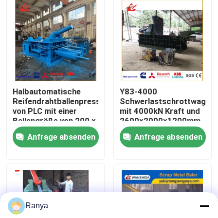
Werksbesichtigung
Qualitätskontrolle
Kontakt mit uns
Halbautomatische
Y83-4000
Reifendrahtballenpresse
Schwerlastschrottwagenb
von PLC mit einer
mit 4000kN Kraft und
Neuigkeiten
Ballengröße von 200 ×
2600×2000×1200mm
200 mm für das
Kammer für
Anfrage absenden
Anfrage absenden
Stahldrahtrecycling
Schrottwagenkarosserie
und
Rechtssachen
Großmetallrecycling
Bitte um ein Angebot
Ranya
Industrielle Ballenpreßmaschine