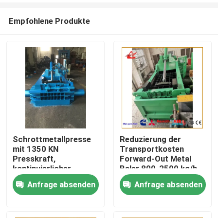
Empfohlene Produkte
Schrottmetallpresse
Reduzierung der
mit 1350 KN
Transportkosten
Zu Hause
Presskraft,
Forward-Out Metal
kontinuierlicher
Baler 800-2500 kg/h
Austragung,
für kleine und mittlere
Anfrage absenden
Anfrage absenden
Produkte
hochdichter
Metallschrottrecyclingwe
Ballenbildung und
einstellbarer
Über uns
Ballenlänge