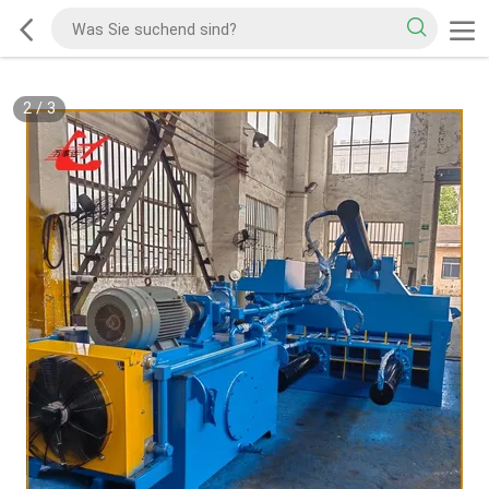
2
/
3