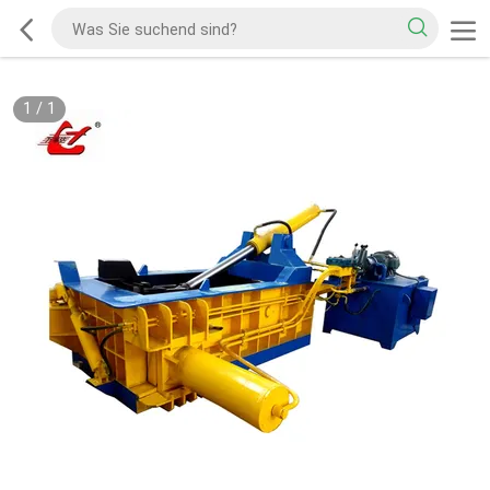
1
/
1