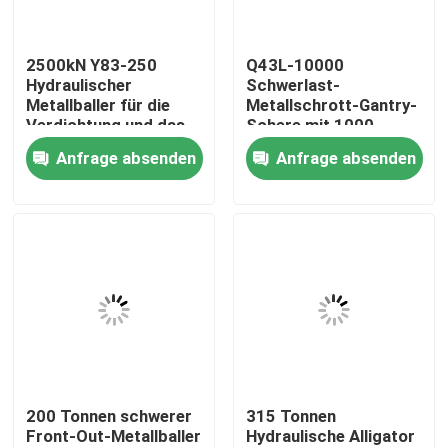
Werksbesichtigung
2500kN Y83-250
Q43L-10000
Hydraulischer
Schwerlast-
Metallballer für die
Metallschrott-Gantry-
Qualitätskontrolle
Verdichtung und das
Schere mit 1000-
Recycling von
Tonnen-Schneidkraft
Anfrage absenden
Anfrage absenden
Metallschrott mit
und 8000mm-
Kontakt mit uns
vollautomatischem
Zuführkammer
Betrieb
Neuigkeiten
Rechtssachen
Bitte um ein Angebot
200 Tonnen schwerer
315 Tonnen
Front-Out-Metallballer
Hydraulische Alligator
Industrielle Ballenpreßmaschine