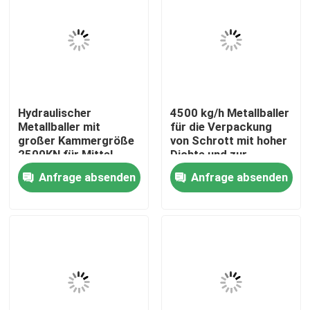
Hydraulischer
4500 kg/h Metallballer
Metallballer mit
für die Verpackung
großer Kammergröße
von Schrott mit hoher
2500KN für Mittel-
Dichte und zur
und
Reduzierung der
Anfrage absenden
Anfrage absenden
Großschrottrecyclingprojekte
Transportkosten
Zu Hause
Produkte
Über uns