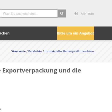
German
search
achen
Bitte um ein Angebot
Startseite
Produkte
Industrielle Ballenpreßmaschine
/
/
e Exportverpackung und die
a