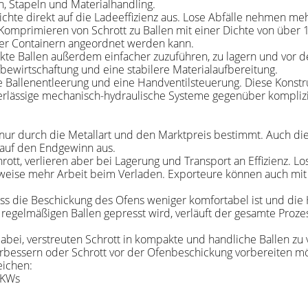
, Stapeln und Materialhandling.
ichte direkt auf die Ladeeffizienz aus. Lose Abfälle nehmen me
primieren von Schrott zu Ballen mit einer Dichte von über 1
oder Containern angeordnet werden kann.
e Ballen außerdem einfacher zuzuführen, zu lagern und vor de
bewirtschaftung und eine stabilere Materialaufbereitung.
e Ballenentleerung und eine Handventilsteuerung. Diese Konstru
uverlässige mechanisch-hydraulische Systeme gegenüber kompli
t nur durch die Metallart und den Marktpreis bestimmt. Auch di
auf den Endgewinn aus.
t, verlieren aber bei Lagerung und Transport an Effizienz. Lose
herweise mehr Arbeit beim Verladen. Exporteure können auch mi
ss die Beschickung des Ofens weniger komfortabel ist und die H
regelmäßigen Ballen gepresst wird, verläuft der gesamte Prozes
abei, verstreuten Schrott in kompakte und handliche Ballen zu 
rbessern oder Schrott vor der Ofenbeschickung vorbereiten m
eichen:
LKWs