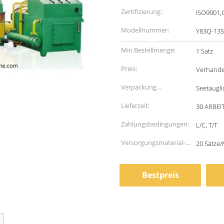
Zertifizierung:
ISO9001,
Modellnummer:
Y83Q-135
Min Bestellmenge:
1 Satz
Preis:
Verhande
Verpackung
Seetaugli
Informationen:
Lieferzeit:
30 ARBEI
Zahlungsbedingungen:
L/C, T/T
Versorgungsmaterial-
20 Sätze
Fähigkeit:
Bestpreis