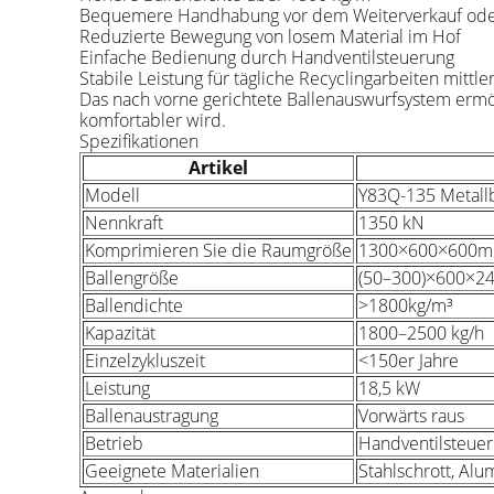
Bequemere Handhabung vor dem Weiterverkauf ode
Reduzierte Bewegung von losem Material im Hof
Einfache Bedienung durch Handventilsteuerung
Stabile Leistung für tägliche Recyclingarbeiten mittle
Das nach vorne gerichtete Ballenauswurfsystem ermö
komfortabler wird.
Spezifikationen
Artikel
Modell
Y83Q-135 Metall
Nennkraft
1350 kN
Komprimieren Sie die Raumgröße
1300×600×600
Ballengröße
(50–300)×600×
Ballendichte
>1800kg/m³
Kapazität
1800–2500 kg/h
Einzelzykluszeit
<150er Jahre
Leistung
18,5 kW
Ballenaustragung
Vorwärts raus
Betrieb
Handventilsteue
Geeignete Materialien
Stahlschrott, Alu