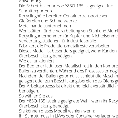
Anwendung
Die Schrottballenpresse Y83Q-135 ist geeignet für:
Schrottexporteure
Recyclinghöfe bereiten Containertransporte vor
Gießereien und Schmelzwerke
Metallhandelsunternehmen
Werkstätten für die Verarbeitung von Stahl und Alu
Recyclingunternehmen für Kupfer und Nichteisenmet
Verwertungsstationen für Industrieabfälle
Fabriken, die Produktionsmetallreste verarbeiten
Dieses Modell ist besonders geeignet, wenn Kunden 
Ofenbeschickung benötigen.
Wie es funktioniert
Der Bediener lädt losen Metallschrott in den Kompre
Ballen zu verdichten. Während des Prozesses ermögli
Nachdem der Ballen geformt ist, schiebt die Maschine
gelagert oder zum Beschickungsbereich des Ofens g
Der Arbeitsprozess ist direkt und leicht verständlic
benötigen.
So wählen Sie aus
Der Y83Q-135 ist eine geeignete Wahl, wenn Ihr Rec
Ofenbeschickung benötigt.
Sie können dieses Modell wählen, wenn:
Ihr Schrott muss in LKWs oder Container verladen w