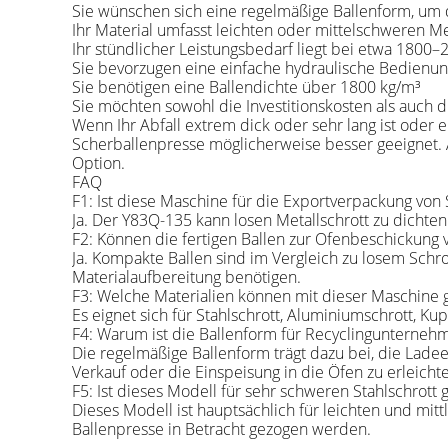
Sie wünschen sich eine regelmäßige Ballenform, um d
Ihr Material umfasst leichten oder mittelschweren Me
Ihr stündlicher Leistungsbedarf liegt bei etwa 1800–
Sie bevorzugen eine einfache hydraulische Bedienu
Sie benötigen eine Ballendichte über 1800 kg/m³
Sie möchten sowohl die Investitionskosten als auch d
Wenn Ihr Abfall extrem dick oder sehr lang ist oder 
Scherballenpresse möglicherweise besser geeignet. A
Option.
FAQ
F1: Ist diese Maschine für die Exportverpackung von 
Ja. Der Y83Q-135 kann losen Metallschrott zu dichte
F2: Können die fertigen Ballen zur Ofenbeschickun
Ja. Kompakte Ballen sind im Vergleich zu losem Schro
Materialaufbereitung benötigen.
F3: Welche Materialien können mit dieser Maschine
Es eignet sich für Stahlschrott, Aluminiumschrott, K
F4: Warum ist die Ballenform für Recyclingunterneh
Die regelmäßige Ballenform trägt dazu bei, die Ladee
Verkauf oder die Einspeisung in die Öfen zu erleichte
F5: Ist dieses Modell für sehr schweren Stahlschrott 
Dieses Modell ist hauptsächlich für leichten und mit
Ballenpresse in Betracht gezogen werden.