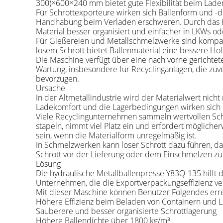
300)×600×240 mm bietet gute Flexibilität beim Laden
Für Schrottexporteure wirken sich Ballenform und -d
Handhabung beim Verladen erschweren. Durch das Kom
Material besser organisiert und einfacher in LKWs 
Für Gießereien und Metallschmelzwerke sind kompakt
losem Schrott bietet Ballenmaterial eine bessere Hof
Die Maschine verfügt über eine nach vorne gerichtet
Wartung, insbesondere für Recyclinganlagen, die z
bevorzugen.
Ursache
In der Altmetallindustrie wird der Materialwert nich
Ladekomfort und die Lagerbedingungen wirken sich 
Viele Recyclingunternehmen sammeln wertvollen Schrot
stapeln, nimmt viel Platz ein und erfordert möglic
sein, wenn die Materialform unregelmäßig ist.
In Schmelzwerken kann loser Schrott dazu führen, da
Schrott vor der Lieferung oder dem Einschmelzen zu 
Lösung
Die hydraulische Metallballenpresse Y83Q-135 hilft d
Unternehmen, die die Exportverpackungseffizienz ve
Mit dieser Maschine können Benutzer Folgendes err
Höhere Effizienz beim Beladen von Containern und 
Sauberere und besser organisierte Schrottlagerung
Höhere Ballendichte über 1800 kg/m³