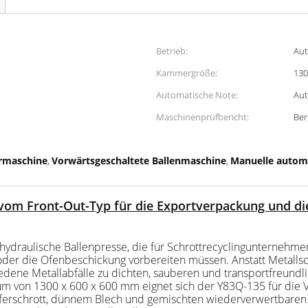
Betrieb:
Aut
Kammergröße:
13
Automatische Note:
Aut
Maschinenprüfbericht:
Ber
ermaschine
Vorwärtsgeschaltete Ballenmaschine
Manuelle automa
,
,
vom Front-Out-Typ für die Exportverpackung und di
hydraulische Ballenpresse, die für Schrottrecyclingunternehmen
oder die Ofenbeschickung vorbereiten müssen. Anstatt Metalls
dene Metallabfälle zu dichten, sauberen und transportfreundli
m von 1300 x 600 x 600 mm eignet sich der Y83Q-135 für die 
pferschrott, dünnem Blech und gemischten wiederverwertbaren M