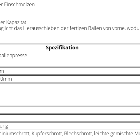
r Einschmelzen
rer Kapazität
glicht das Herausschieben der fertigen Ballen von vorne, wodu
Spezifikation
ballenpresse
mm
240mm
rung
miniumschrott, Kupferschrott, Blechschrott, leichte gemischte Me