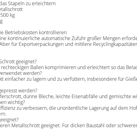
as Stapeln zu erleichtern
tallschrott
2500 kg
ng
ie Betriebskosten kontrollieren
eine kontinuierliche automatische Zufuhr großer Mengen erforde
ber für Exportverpackungen und mittlere Recyclingkapazitäten 
Schrott geeignet?
n rechteckigen Ballen komprimieren und erleichtert so das Bel
g verwendet werden?
tt einfacher zu lagern und zu verfüttern, insbesondere für Gie
 gepresst werden?
upferschrott, dünne Bleche, leichte Eisenabfälle und gemischte 
men wichtig?
ffizienz zu verbessern, die unordentliche Lagerung auf dem Hof 
rn.
geeignet?
tleren Metallschrott geeignet. Für dicken Baustahl oder schweren