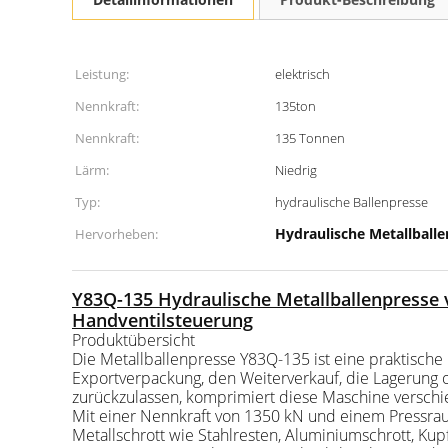
Leistung:
elektrisch
Nennkraft:
135ton
Nennkraft:
135 Tonnen
Lärm:
Niedrig
Typ:
hydraulische Ballenpresse
Hydraulische Metallball
Hervorheben:
Y83Q-135 Hydraulische Metallballenpresse 
Handventilsteuerung
Produktübersicht
Die Metallballenpresse Y83Q-135 ist eine praktische 
Exportverpackung, den Weiterverkauf, die Lagerung 
zurückzulassen, komprimiert diese Maschine verschie
Mit einer Nennkraft von 1350 kN und einem Pressrau
Metallschrott wie Stahlresten, Aluminiumschrott, Ku