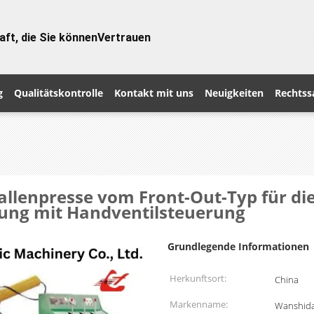
aft, die Sie können
Vertrauen
g
Qualitätskontrolle
Kontakt mit uns
Neuigkeiten
Rechtss
allenpresse vom Front-Out-Typ für di
ung mit Handventilsteuerung
Grundlegende Informationen
Herkunftsort:
China
Markenname:
Wanshid