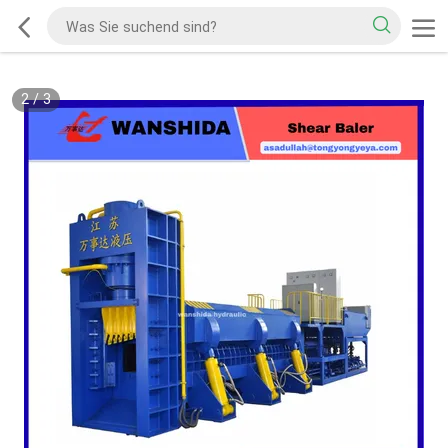
2
/
3