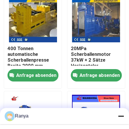
Werksbesichtigung
Qualitätskontrolle
400 Tonnen
20MPa
Kontakt mit uns
automatische
Scherballenmotor
Scherballenpresse
37kW × 2 Sätze
Breite 2000 mm
Horizontaler
Neuigkeiten
Hydraulische
Metallschrott-
Anfrage absenden
Anfrage absenden
Ballenpresse
Ballenpresse für
Schwerlast-
Schrottrecycling
Rechtssachen
Bitte um ein Angebot
Ranya
Industrielle Ballenpreßmaschine