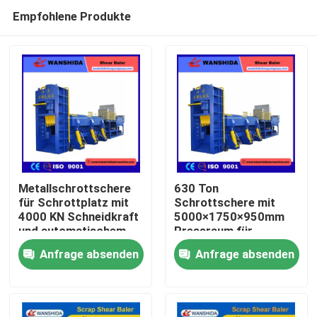
Empfohlene Produkte
Metallschrottschere
630 Ton
für Schrottplatz mit
Schrottschere mit
4000 KN Schneidkraft
5000×1750×950mm
Zu Hause
und automatischem
Pressraum für
SPS-Betriebssystem
Stahlrecycling und
Anfrage absenden
Anfrage absenden
Ofenbeschickung
Produkte
Über uns