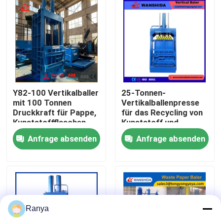
Werksbesichtigung
Qualitätskontrolle
Kontakt mit uns
Y82-100 Vertikalballer
25-Tonnen-
mit 100 Tonnen
Vertikalballenpresse
Druckkraft für Pappe,
für das Recycling von
Neuigkeiten
Kunststoffflaschen
Kunststoff und
und Papierabfälle
leichten
Anfrage absenden
Anfrage absenden
Stahltrommeln
Rechtssachen
Bitte um ein Angebot
Ranya
Industrielle Ballenpreßmaschine