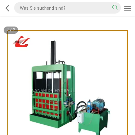
2
/
2