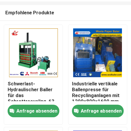
Empfohlene Produkte
Schwerlast-
Industrielle vertikale
Hydraulischer Baller
Ballenpresse für
Zu Hause
für das
Recyclinganlagen mit
Schrottrecycling, 63
1200×800×1600 mm
Tonnen Druckkraft
Kammer und 100–300
Anfrage absenden
Anfrage absenden
Produkte
Y82-63 mit 15 kW
kg Ballengewicht
Leistung
Über uns