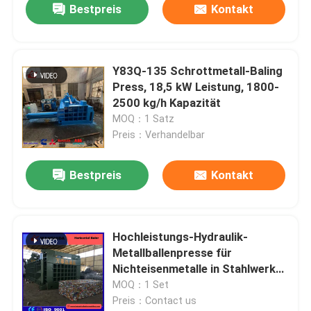
Bestpreis
Kontakt
Y83Q-135 Schrottmetall-Baling
Press, 18,5 kW Leistung, 1800-
2500 kg/h Kapazität
MOQ：1 Satz
Preis：Verhandelbar
Bestpreis
Kontakt
Hochleistungs-Hydraulik-
Metallballenpresse für
Nichteisenmetalle in Stahlwerken
und Gießereien
MOQ：1 Set
Preis：Contact us