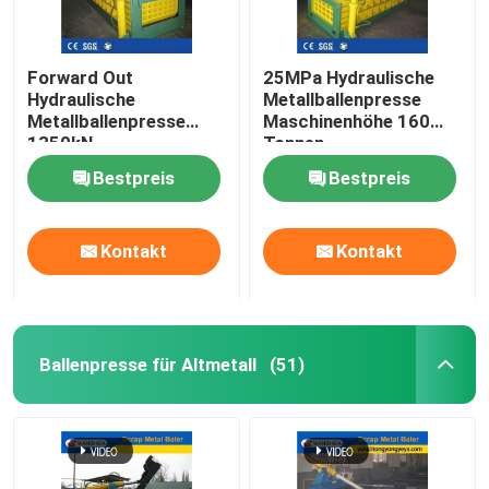
Forward Out
25MPa Hydraulische
Hydraulische
Metallballenpresse
Metallballenpresse
Maschinenhöhe 160
1350kN
Tonnen
Aluminiumschrottballenpresse
Schrottballenpresse
Bestpreis
Bestpreis
Kontakt
Kontakt
Ballenpresse für Altmetall
(51)