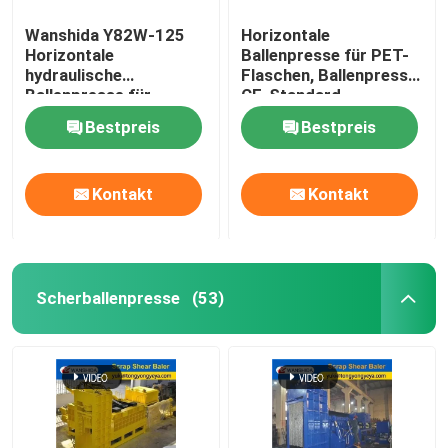
Wanshida Y82W-125
Horizontale
Horizontale
Ballenpresse für PET-
hydraulische
Flaschen, Ballenpresse
Ballenpresse für
CE-Standard
Altpapier, Kunststoffe
Bestpreis
Bestpreis
& PET-Flaschen
Kontakt
Kontakt
Scherballenpresse
(53)