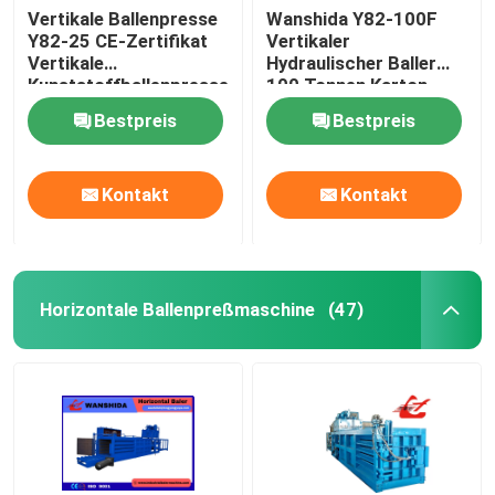
Vertikale Ballenpresse
Wanshida Y82-100F
Y82-25 CE-Zertifikat
Vertikaler
Vertikale
Hydraulischer Baller
Kunststoffballenpresse
100 Tonnen Karton-
und
Bestpreis
Bestpreis
Kunststoffabfallverdichte
Kontakt
Kontakt
Horizontale Ballenpreßmaschine
(47)