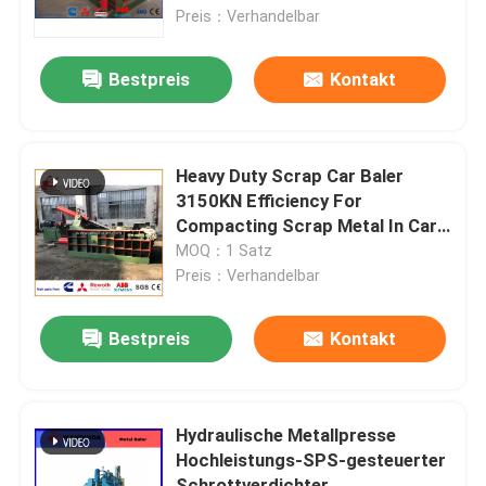
Preis：Verhandelbar
Werksbesichtigung
Bestpreis
Kontakt
Qualitätskontrolle
Heavy Duty Scrap Car Baler
Kontakt mit uns
3150KN Efficiency For
Compacting Scrap Metal In Car
Dismantling Plants
MOQ：1 Satz
Neuigkeiten
Preis：Verhandelbar
Rechtssachen
Bestpreis
Kontakt
Bitte um ein Angebot
Hydraulische Metallpresse
Hochleistungs-SPS-gesteuerter
Industrielle Ballenpreßmaschine
Schrottverdichter