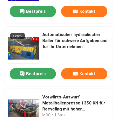
Bestpreis
Kontakt
Automatischer hydraulischer
Baller für schwere Aufgaben und
für Ihr Unternehmen
Bestpreis
Kontakt
Zu Hause
Vorwärts-Auswurf
Produkte
Metallballenpresse 1350 KN für
Recycling mit hoher
Verdichtungsdichte
Über uns
MOQ：1 Satz