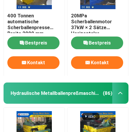
400 Tonnen
20MPa
automatische
Scherballenmotor
Scherballenpresse
37kW × 2 Sätze
Breite 2000 mm
Horizontaler
Hydraulische
Metallschrott-
Bestpreis
Bestpreis
Ballenpresse
Ballenpresse für
Schwerlast-
Schrottrecycling
Kontakt
Kontakt
Hydraulische Metallballenpreßmaschine
(86)