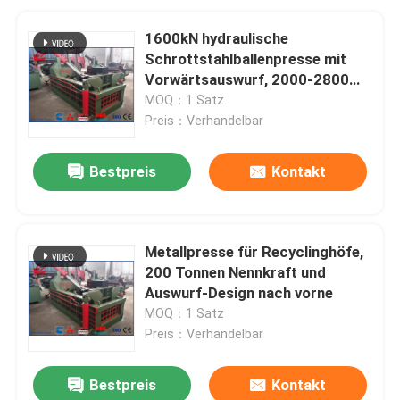
1600kN hydraulische
Schrottstahlballenpresse mit
Vorwärtsauswurf, 2000-2800
kg/h Kapazität, perfekt für die
MOQ：1 Satz
Schrottrecycling-Industrie
Preis：Verhandelbar
Bestpreis
Kontakt
Metallpresse für Recyclinghöfe,
200 Tonnen Nennkraft und
Auswurf-Design nach vorne
MOQ：1 Satz
Preis：Verhandelbar
Bestpreis
Kontakt