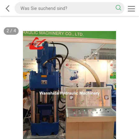
2
/
4