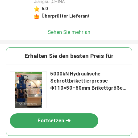
Jiangsu ,CHINA
5.0
Überprüfter Lieferant
Sehen Sie mehr an
Erhalten Sie den besten Preis für
5000kN Hydraulische
Schrottbrikettierpresse
Φ110×50–60mm Brikettgröße
für Blei-Rotmessing-
Sägemehlrecycling
Fortsetzen