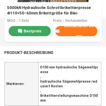
5000kN Hydraulische Schrottbrikettierpresse
Φ110×50–60mm Brikettgröße für Blei-
Rotmessing-Sägemehlrecycling
MOQ：1 Satz
Preis：Verhandelbar
Kontaktieren Sie
Bestpreis
uns
PRODUKT-BESCHREIBUNG
D150 mm hydraulische Sägemehlpr
esse
,
hydraulische Sägemehlpresse red
Markieren:
uziert Kosten
,
Brikettherstellungsmaschine D150
mm