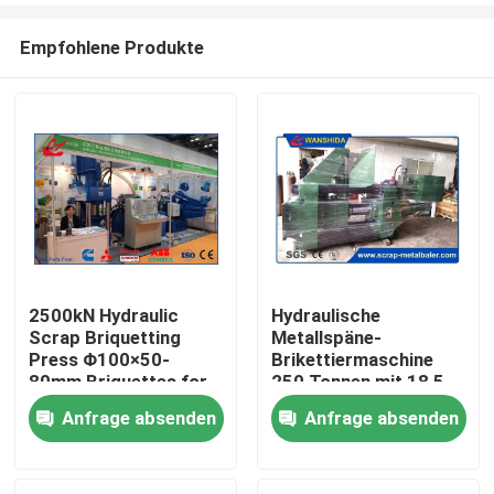
Empfohlene Produkte
2500kN Hydraulic
Hydraulische
Scrap Briquetting
Metallspäne-
Zu Hause
Press Φ100×50-
Brikettiermaschine
80mm Briquettes for
250 Tonnen mit 18,5
Metal Recycling
KW Leistung für kleine
Anfrage absenden
Anfrage absenden
Produkte
Recyclinganwendungen
Über uns