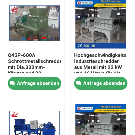
Q43P-600A
Hochgeschwindigkeits-
Schrottmetallschredder
Industrieschredder
mit Dia.300mm-
aus Metall mit 22 kW
Klingen und 20-
und 16 U/min für die
teiligem
Größenreduzierung
Anfrage absenden
Anfrage absenden
Schneidegerät zur
und das Recycling von
Abfallmengeverringerung
Schrottmetall
Zu Hause
Produkte
Über uns