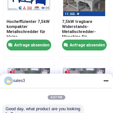
Werksbesichtigung
Hocheffizienter 7,5kW
7,5kW tragbare
kompakter
Widerstands-
Qualitätskontrolle
Metallschredder für
Metallschredder-
kleine
Maschine für
Schrottrecyclinganlagen
Schrottrecycling und
Anfrage absenden
Anfrage absenden
Kontakt mit uns
mit einfacher Struktur
Volumenreduzierung
Neuigkeiten
Rechtssachen
sales3
Bitte um ein Angebot
6:57 PM
Good day, what product are you looking 
Industrieller
Metallschredder-
Industrielle Ballenpreßmaschine