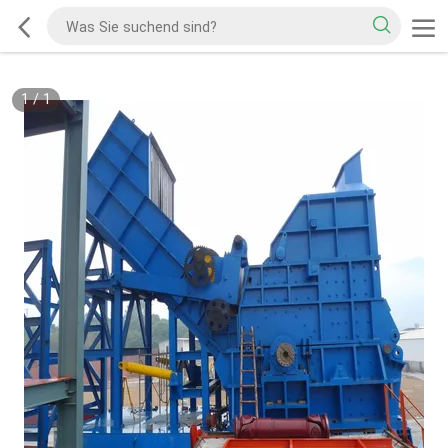
1
/
1