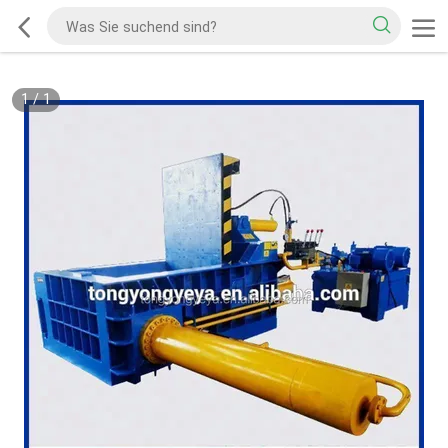
1
/
1