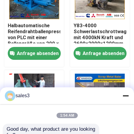
Werksbesichtigung
Halbautomatische
Y83-4000
Reifendrahtballenpresse
Schwerlastschrottwagenb
Qualitätskontrolle
von PLC mit einer
mit 4000kN Kraft und
Ballengröße von 200 ×
2600×2000×1200mm
200 mm für das
Kammer für
Anfrage absenden
Anfrage absenden
Kontakt mit uns
Stahldrahtrecycling
Schrottwagenkarosserie
und
Großmetallrecycling
Neuigkeiten
Rechtssachen
sales3
Bitte um ein Angebot
1:54 AM
Good day, what product are you looking 
1350kN Vorwärts-
Y83-4000 400 Tonnen
Industrielle Ballenpreßmaschine