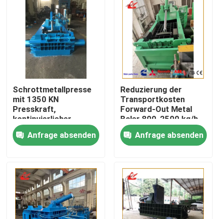
Schrottmetallpresse
Reduzierung der
mit 1350 KN
Transportkosten
Presskraft,
Forward-Out Metal
kontinuierlicher
Baler 800-2500 kg/h
Austragung,
für kleine und mittlere
Anfrage absenden
Anfrage absenden
hochdichter
Metallschrottrecyclingwe
Ballenbildung und
Zu Hause
einstellbarer
Ballenlänge
Produkte
Über uns