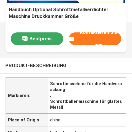
Handbuch Optional Schrottmetallverdichter
Maschine Druckkammer Größe
1600X800×1000mm Für einen reibungslosen
Betrieb
Kontaktieren Sie
Bestpreis
uns
PRODUKT-BESCHREIBUNG
Schrottmaschine für die Handverp
ackung
Markieren:
,
Schrottballenmaschine für glattes
Metall
Place of Origin
china